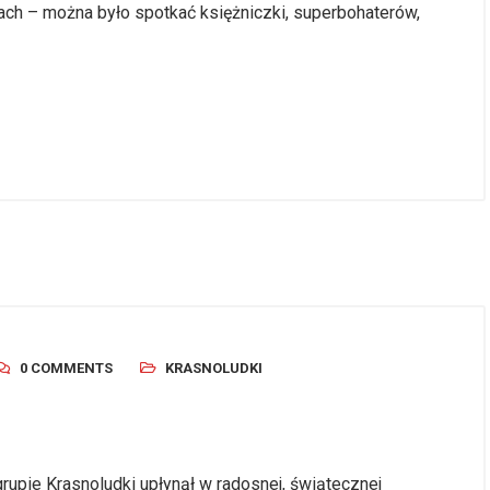
jach – można było spotkać księżniczki, superbohaterów,
0 COMMENTS
KRASNOLUDKI
rupie Krasnoludki upłynął w radosnej, świątecznej