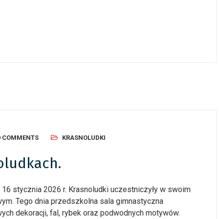
, 2026
/
Ogłoszenia
24 czerwca, 2026
/
Ogłoszenia
cy Budżet Obywatelski –
Dziecięcy Budżet Obywatels
owanie
podsumowanie
0 COMMENTS
KRASNOLUDKI
oludkach.
 16 stycznia 2026 r. Krasnoludki uczestniczyły w swoim
ym. Tego dnia przedszkolna sala gimnastyczna
wych dekoracji, fal, rybek oraz podwodnych motywów.