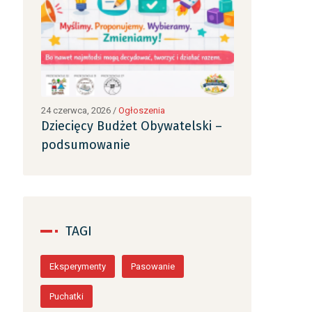
24 czerwca, 2026
/
Ogłoszenia
24 czerwca, 2026
ki –
Dziecięcy Budżet Obywatelski –
Dziecięcy B
podsumowanie
podsumowa
TAGI
Eksperymenty
Pasowanie
Puchatki