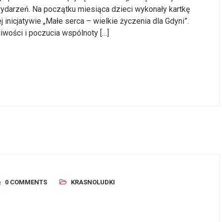
wydarzeń. Na początku miesiąca dzieci wykonały kartkę
j inicjatywie „Małe serca – wielkie życzenia dla Gdyni”.
liwości i poczucia wspólnoty […]
0 COMMENTS
KRASNOLUDKI