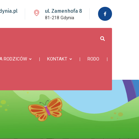
ynia.pl
ul. Zamenhofa 8
81-218 Gdynia
A RODZICÓW
KONTAKT
RODO