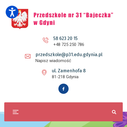
58 623 20 15
+48 725 250 786
przedszkole@p31.edu.gdynia.pl
Napisz wiadomość
ul. Zamenhofa 8
81-218 Gdynia