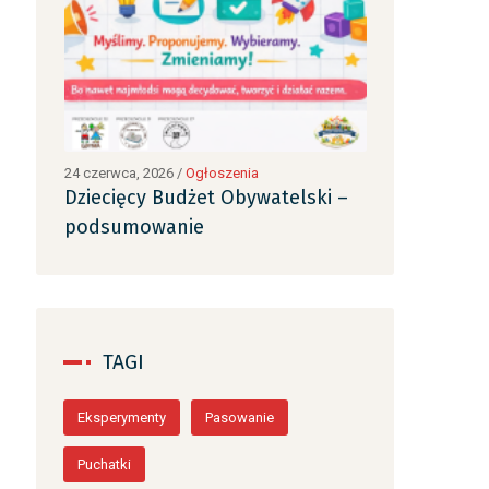
24 czerwca, 2026
/
Ogłoszenia
24 czerwca, 2026
ki –
Dziecięcy Budżet Obywatelski –
Dziecięcy B
podsumowanie
podsumowa
TAGI
Eksperymenty
Pasowanie
Puchatki