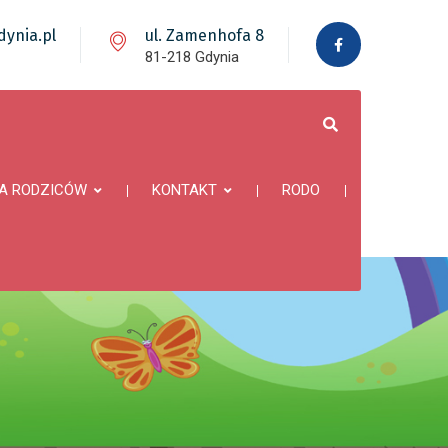
ynia.pl
ul. Zamenhofa 8
81-218 Gdynia
A RODZICÓW
KONTAKT
RODO