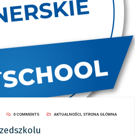
, 2026
/
Ogłoszenia
24 czerwca, 2026
/
Ogłoszenia
cy Budżet Obywatelski –
Dziecięcy Budżet Obywatels
owanie
podsumowanie
0 COMMENTS
AKTUALNOŚCI
,
STRONA GŁÓWNA
rzedszkolu