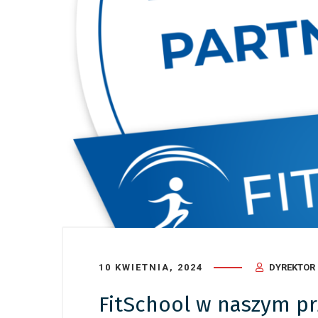
24 czerwca
Dziecię
podsum
10 KWIETNIA, 2024
DYREKTOR
FitSchool w naszym p