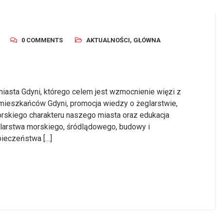
0 COMMENTS
AKTUALNOŚCI
,
GŁÓWNA
 miasta Gdyni, którego celem jest wzmocnienie więzi z
ieszkańców Gdyni, promocja wiedzy o żeglarstwie,
orskiego charakteru naszego miasta oraz edukacja
arstwa morskiego, śródlądowego, budowy i
pieczeństwa […]