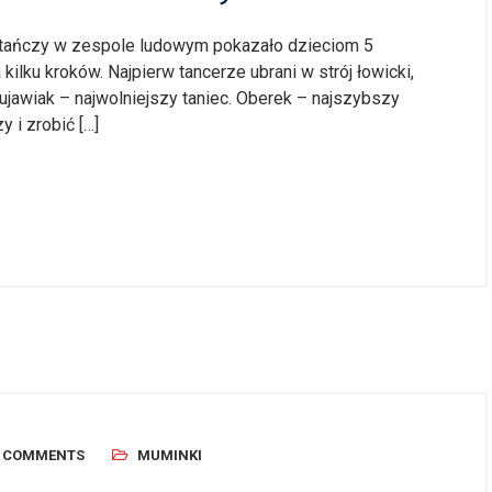
a tańczy w zespole ludowym pokazało dzieciom 5
ilku kroków. Najpierw tancerze ubrani w strój łowicki,
ujawiak – najwolniejszy taniec. Oberek – najszybszy
 i zrobić […]
0 COMMENTS
MUMINKI