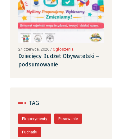
24 czerwca, 2026
/
Ogłoszenia
24 czerwca, 2026
ki –
Dziecięcy Budżet Obywatelski –
Dziecięcy B
podsumowanie
podsumowa
TAGI
Eksperymenty
Pasowanie
Puchatki