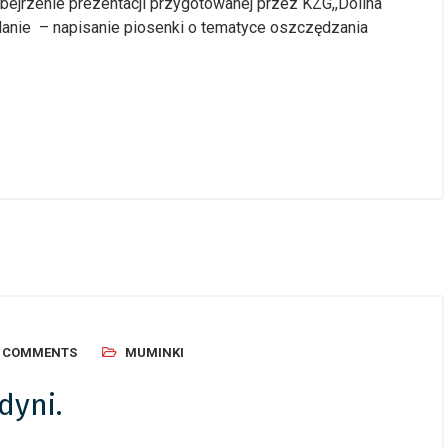
ejrzenie prezentacji przygotowanej przez KZG,,Dolina
danie – napisanie piosenki o tematyce oszczędzania
0 COMMENTS
MUMINKI
dyni.