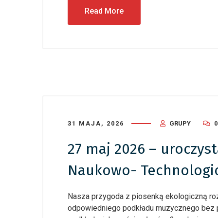
Read More
24 czerwca
Dziecię
podsum
31 MAJA, 2026
GRUPY
27 maj 2026 – uroczys
Naukowo- Technologi
Nasza przygoda z piosenką ekologiczną rozp
odpowiedniego podkładu muzycznego bez pr