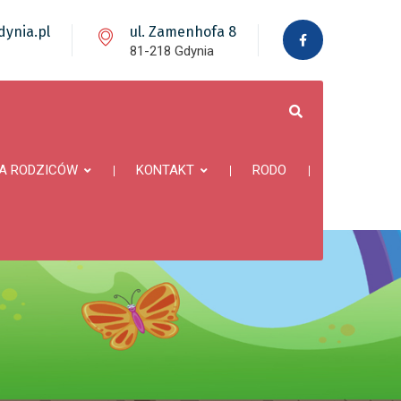
ynia.pl
ul. Zamenhofa 8
81-218 Gdynia
A RODZICÓW
KONTAKT
RODO