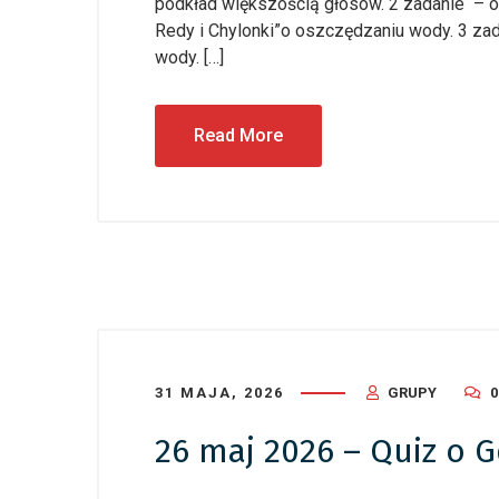
podkład większością głosów. 2 zadanie – ob
Redy i Chylonki”o oszczędzaniu wody. 3 za
wody. […]
Read More
31 MAJA, 2026
GRUPY
26 maj 2026 – Quiz o G