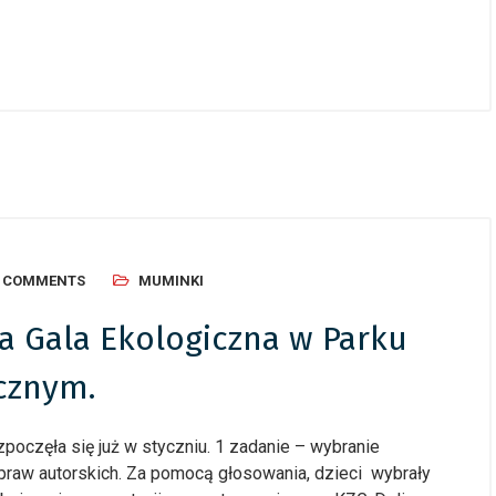
, 2026
/
Ogłoszenia
24 czerwca, 2026
/
Ogłoszenia
cy Budżet Obywatelski –
Dziecięcy Budżet Obywatels
owanie
podsumowanie
0 COMMENTS
MUMINKI
ta Gala Ekologiczna w Parku
cznym.
oczęła się już w styczniu. 1 zadanie – wybranie
aw autorskich. Za pomocą głosowania, dzieci wybrały