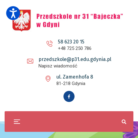
58 623 20 15
+48 725 250 786
przedszkole@p31.edu.gdynia.pl
Napisz wiadomość
ul. Zamenhofa 8
81-218 Gdynia