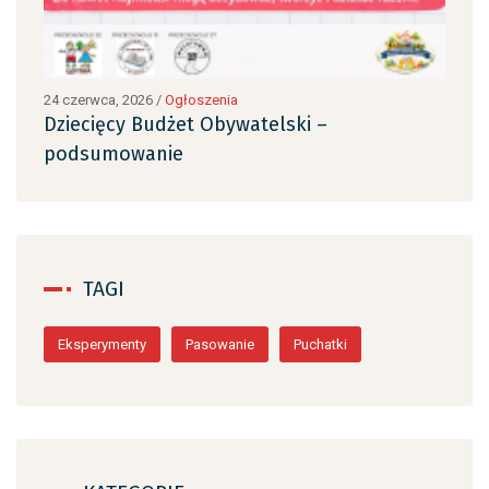
24 czerwca, 2026
/
Ogłoszenia
24 c
Dziecięcy Budżet Obywatelski –
Dzi
podsumowanie
po
TAGI
Eksperymenty
Pasowanie
Puchatki