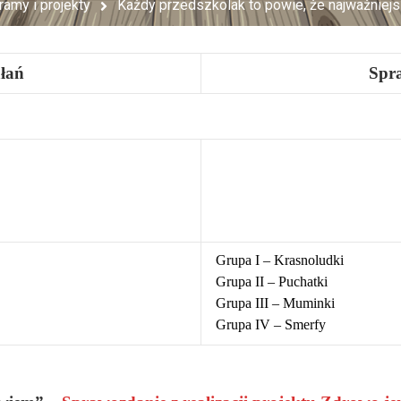
ramy i projekty
Każdy przedszkolak to powie, że najważniejs
łań
Spra
Grupa I – Krasnoludki
Grupa II – Puchatki
Grupa III – Muminki
Grupa IV – Smerfy