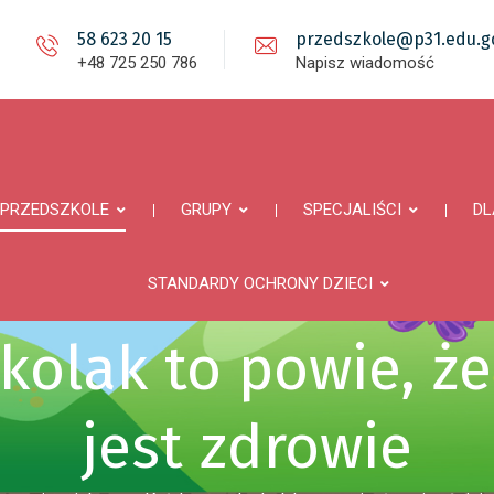
58 623 20 15
przedszkole@p31.edu.gd
+48 725 250 786
Napisz wiadomość
PRZEDSZKOLE
GRUPY
SPECJALIŚCI
DL
STANDARDY OCHRONY DZIECI
kolak to powie, że
jest zdrowie