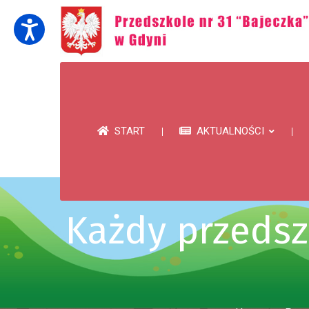
START
AKTUALNOŚCI
Każdy przedsz