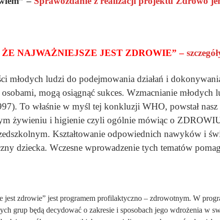
 wiem” –
Sprawozdanie z realizacji projektu Zdrowo je
ŻE NAJWAŻNIEJSZE JEST ZDROWIE” –
szczegó
ci młodych ludzi do podejmowania działań i dokonywania
i osobami, mogą osiągnąć sukces. Wzmacnianie młodych ludz
97). To właśnie w myśl tej konkluzji WHO, powstał nasz
m żywieniu i higienie czyli ogólnie mówiąc o ZDROWIU j
przedszkolnym. Kształtowanie odpowiednich nawyków i św
eczny dziecka. Wczesne wprowadzenie tych tematów pomag
 jest zdrowie” jest programem profilaktyczno – zdrowotnym. W progra
ych grup będą decydować o zakresie i sposobach jego wdrożenia w sw