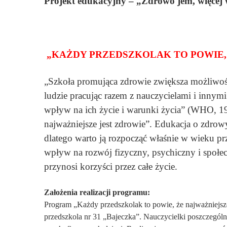
Projekt edukacyjny – „Zdrowo jem, więcej
„KAŻDY PRZEDSZKOLAK TO POWIE, 
„Szkoła promująca zdrowie zwiększa możliwoś
ludzie pracując razem z nauczycielami i innym
wpływ na ich życie i warunki życia” (WHO, 19
najważniejsze jest zdrowie”.
Edukacja o zdrowy
dlatego warto ją rozpocząć właśnie w wieku 
wpływ na rozwój fizyczny, psychiczny i społ
przynosi korzyści przez całe życie.
Założenia realizacji programu:
Program „Każdy przedszkolak to powie, że najważniejsze
przedszkola nr 31 „Bajeczka”.
Nauczycielki poszczególn