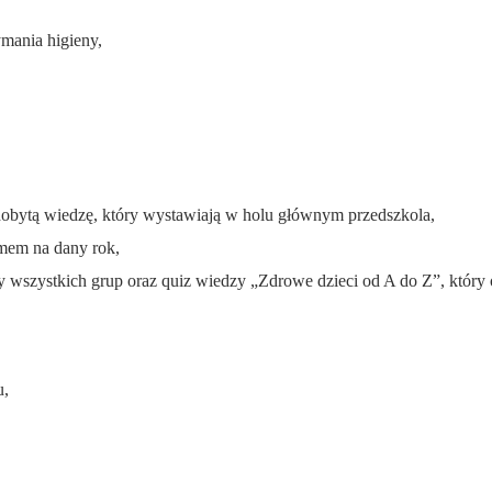
mania higieny,
obytą wiedzę, który wystawiają w holu głównym przedszkola,
amem na dany rok,
szystkich grup oraz quiz wiedzy „Zdrowe dzieci od A do Z”, który o
u,