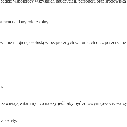
ędzie współpracy wszystkich nauczycieli, personelu oraz środowiska 
ramem na dany rok szkolny.
ianie i higienę osobistą w bezpiecznych warunkach oraz poszerzani
m,
y zawierają witaminy i co należy jeść, aby być zdrowym (owoce, warzy
z toalety,