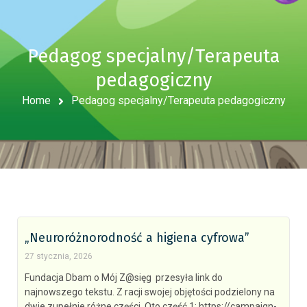
Pedagog specjalny/Terapeuta
pedagogiczny
Home
Pedagog specjalny/Terapeuta pedagogiczny
„Neuroróżnorodność a higiena cyfrowa”
27 stycznia, 2026
Fundacja Dbam o Mój Z@sięg przesyła link do
najnowszego tekstu. Z racji swojej objętości podzielony na
dwie zupełnie różne części. Oto część 1: https://campaign-