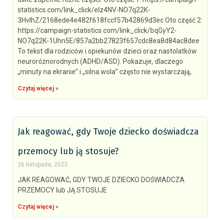
statistics.com/link_click/elz4NV-NO7q22K-
3HvIhZ/2168ede4e482f618fccf57b42869d3ec Oto część 2:
https://campaign-statistics.com/link_click/bqGyY2-
NO7q22K-1Uhn5E/857a2bb27823f657cdc8ea8d84ac8dee
To tekst dla rodziców i opiekunów dzieci oraz nastolatków
neuroróżnorodnych (ADHD/ASD). Pokazuje, dlaczego
„minuty na ekranie” i „silna wola” często nie wystarczają,
Czytaj więcej »
Jak reagować, gdy Twoje dziecko doświadcza
przemocy lub ją stosuje?
26 listopada, 2025
JAK REAGOWAĆ, GDY TWOJE DZIECKO DOŚWIADCZA
PRZEMOCY lub JĄ STOSUJE
Czytaj więcej »