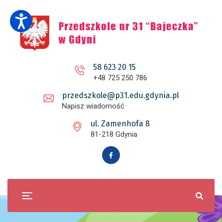
58 623 20 15
+48 725 250 786
przedszkole@p31.edu.gdynia.pl
Napisz wiadomość
ul. Zamenhofa 8
81-218 Gdynia