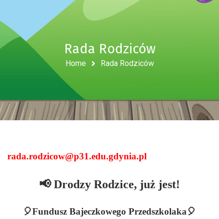
Rada Rodziców
Home
Rada Rodziców
rada.rodzicow@p31.edu.gdynia.pl
📢
Drodzy Rodzice, już jest!
🎈
Fundusz Bajeczkowego Przedszkolaka
🎈