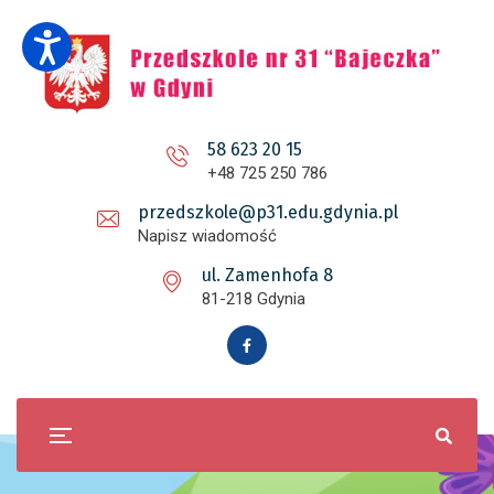
58 623 20 15
+48 725 250 786
przedszkole@p31.edu.gdynia.pl
Napisz wiadomość
ul. Zamenhofa 8
81-218 Gdynia