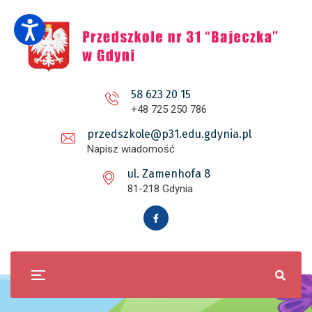
58 623 20 15
+48 725 250 786
przedszkole@p31.edu.gdynia.pl
Napisz wiadomość
ul. Zamenhofa 8
81-218 Gdynia