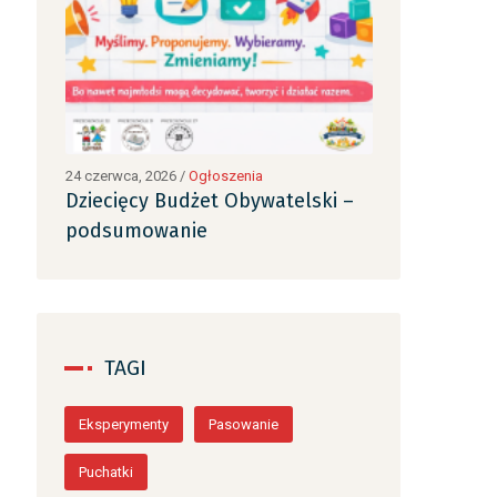
24 czerwca, 2026
/
Ogłoszenia
24 czerwca, 2026
ki –
Dziecięcy Budżet Obywatelski –
Dziecięcy B
podsumowanie
podsumowa
TAGI
Eksperymenty
Pasowanie
Puchatki