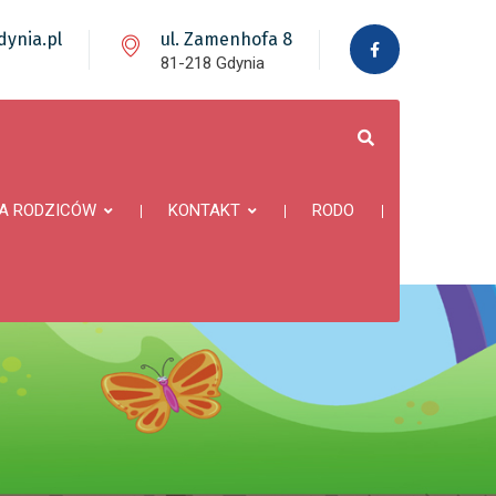
ynia.pl
ul. Zamenhofa 8
81-218 Gdynia
A RODZICÓW
KONTAKT
RODO