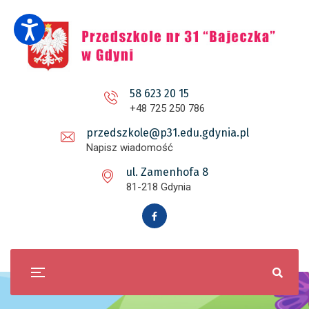
58 623 20 15
+48 725 250 786
przedszkole@p31.edu.gdynia.pl
Napisz wiadomość
ul. Zamenhofa 8
81-218 Gdynia