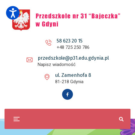
58 623 20 15
+48 725 250 786
przedszkole@p31.edu.gdynia.pl
Napisz wiadomość
ul. Zamenhofa 8
81-218 Gdynia