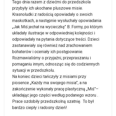
Tego dnia razem z dziećmi do przedszkola
przybyły ich ukochane pluszowe misie.
Krasnoludki z radością opowiadały o swoich
maskotkach, a następnie wysłuchały opowiadania
„Jak Miś jechał na wycieczkę” B. Formy, po którym
układały ilustracje w odpowiedniej kolejności i
odpowiadały na pytania dotyczące treści. Dzieci
zastanawiały się również nad zrachowaniem
bohaterów i oceniały ich postępowanie.
Rozmawialiśmy o przyjaźni, przepraszaniu i
pomaganiu innym, odnosząc się do codziennych
sytuacji w przedszkolu.
Na koniec dzieci tańczyły z misiami przy
piosence „Każdy ma swojego misia”, a na
zakończenie wykonały pracę plastyczną „Miś”–
układając jego części według podanego wzoru .
Prace ozdobiły przedszkolną szatnię. To był
bardzo ciepły i radosny dzień!