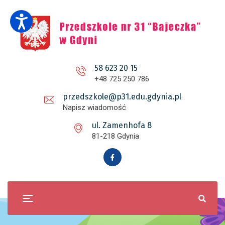
58 623 20 15
+48 725 250 786
przedszkole@p31.edu.gdynia.pl
Napisz wiadomość
ul. Zamenhofa 8
81-218 Gdynia