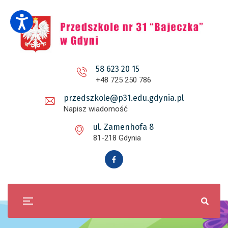
58 623 20 15
+48 725 250 786
przedszkole@p31.edu.gdynia.pl
Napisz wiadomość
ul. Zamenhofa 8
81-218 Gdynia