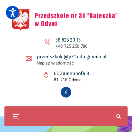
58 623 20 15
+48 725 250 786
przedszkole@p31.edu.gdynia.pl
Napisz wiadomość
ul. Zamenhofa 8
81-218 Gdynia