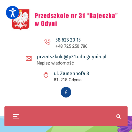
58 623 20 15
+48 725 250 786
przedszkole@p31.edu.gdynia.pl
Napisz wiadomość
ul. Zamenhofa 8
81-218 Gdynia