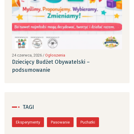
24 czerwca, 2026
/
Ogłoszenia
24 c
Dziecięcy Budżet Obywatelski –
Dzi
podsumowanie
po
TAGI
Eksperymenty
Pasowanie
Puchatki