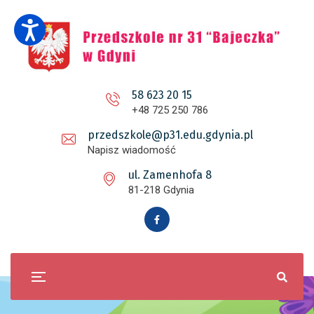
58 623 20 15
+48 725 250 786
przedszkole@p31.edu.gdynia.pl
Napisz wiadomość
ul. Zamenhofa 8
81-218 Gdynia