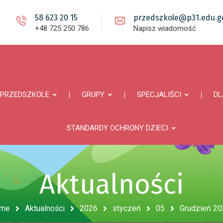
58 623 20 15
przedszkole@p31.edu.gd
+48 725 250 786
Napisz wiadomość
PRZEDSZKOLE
GRUPY
SPECJALIŚCI
DL
STANDARDY OCHRONY DZIECI
Aktualności
me
Aktualności
2026
styczeń
05
Grudzień 20