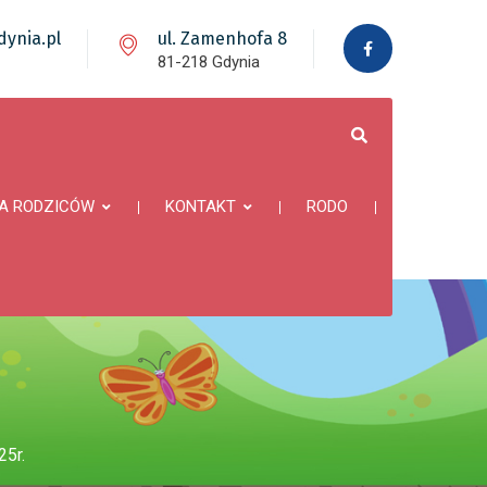
ynia.pl
ul. Zamenhofa 8
81-218 Gdynia
A RODZICÓW
KONTAKT
RODO
25r.