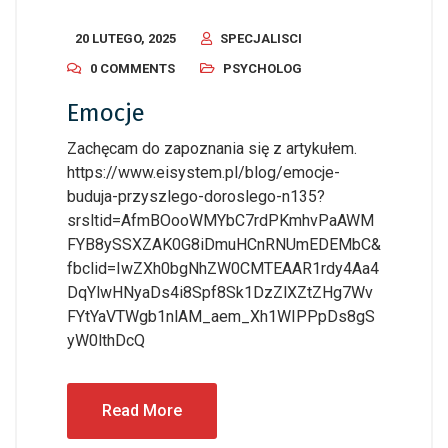
20 LUTEGO, 2025
SPECJALISCI
0 COMMENTS
PSYCHOLOG
Emocje
Zachęcam do zapoznania się z artykułem.
https://www.eisystem.pl/blog/emocje-
buduja-przyszlego-doroslego-n135?
srsltid=AfmBOooWMYbC7rdPKmhvPaAWM
FYB8ySSXZAK0G8iDmuHCnRNUmEDEMbC&
fbclid=IwZXh0bgNhZW0CMTEAAR1rdy4Aa4
DqYlwHNyaDs4i8Spf8Sk1DzZlXZtZHg7Wv
FYtYaVTWgb1nlAM_aem_Xh1WIPPpDs8gS
yW0lthDcQ
Read More