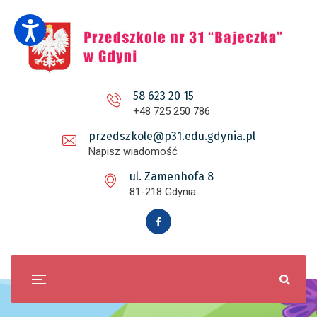
58 623 20 15
+48 725 250 786
przedszkole@p31.edu.gdynia.pl
Napisz wiadomość
ul. Zamenhofa 8
81-218 Gdynia