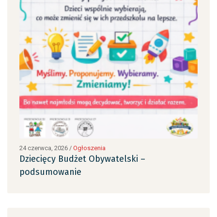
24 czerwca, 2026
/
Ogłoszenia
24 c
Dziecięcy Budżet Obywatelski –
Dzi
podsumowanie
po