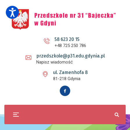
58 623 20 15
+48 725 250 786
przedszkole@p31.edu.gdynia.pl
Napisz wiadomość
ul. Zamenhofa 8
81-218 Gdynia