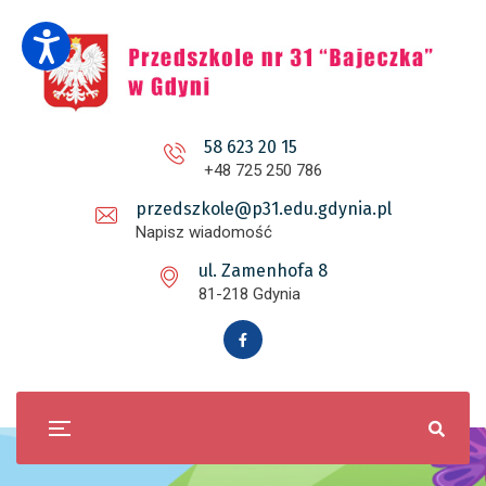
58 623 20 15
+48 725 250 786
przedszkole@p31.edu.gdynia.pl
Napisz wiadomość
ul. Zamenhofa 8
81-218 Gdynia