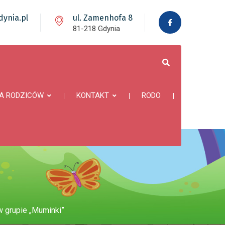
ynia.pl
ul. Zamenhofa 8
81-218 Gdynia
A RODZICÓW
KONTAKT
RODO
w grupie „Muminki”