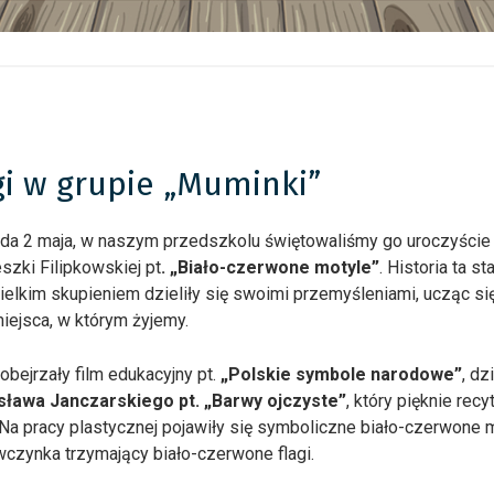
gi w grupie „Muminki”
da 2 maja, w naszym przedszkolu świętowaliśmy go uroczyście
zki Filipkowskiej pt
. „Biało-czerwone motyle”
. Historia ta 
wielkim skupieniem dzieliły się swoimi przemyśleniami, ucząc się,
iejsca, w którym żyjemy.
bejrzały film edukacyjny pt.
„Polskie symbole narodowe”
, dz
ława Janczarskiego pt. „Barwy ojczyste”
, który pięknie re
 Na pracy plastycznej pojawiły się symboliczne biało-czerwone
wczynka trzymający biało-czerwone flagi.