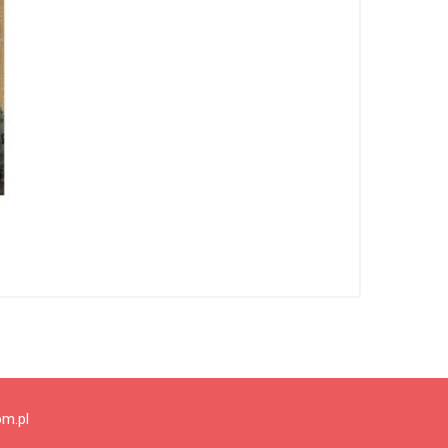
om.pl