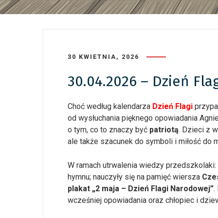
30 KWIETNIA, 2026
30.04.2026 – Dzień Fla
Choć według kalendarza
Dzień Flagi
przypa
od wysłuchania pięknego opowiadania Agnies
o tym, co to znaczy być
patriotą
. Dzieci z 
ale także szacunek do symboli i miłość do m
W ramach utrwalenia wiedzy przedszkolaki: o
hymnu; nauczyły się na pamięć wiersza
Czes
plakat „2 maja – Dzień Flagi Narodowej”
.
wcześniej opowiadania oraz chłopiec i dzie