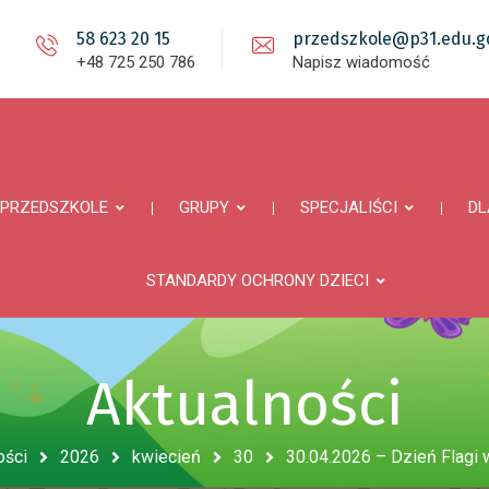
58 623 20 15
przedszkole@p31.edu.gd
+48 725 250 786
Napisz wiadomość
PRZEDSZKOLE
GRUPY
SPECJALIŚCI
DL
STANDARDY OCHRONY DZIECI
Aktualności
ości
2026
kwiecień
30
30.04.2026 – Dzień Flagi 