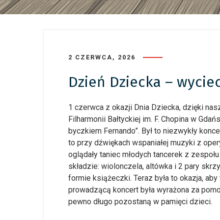
2 CZERWCA, 2026
Dzień Dziecka – wycie
1 czerwca z okazji Dnia Dziecka, dzięki na
Filharmonii Bałtyckiej im. F. Chopina w Gdań
byczkiem Fernando”. Był to niezwykły konce
to przy dźwiękach wspaniałej muzyki z oper
oglądały taniec młodych tancerek z zespołu
składzie: wiolonczela, altówka i 2 pary skrz
formie książeczki. Teraz była to okazja, aby
prowadzącą koncert była wyrażona za pomoc
pewno długo pozostaną w pamięci dzieci.