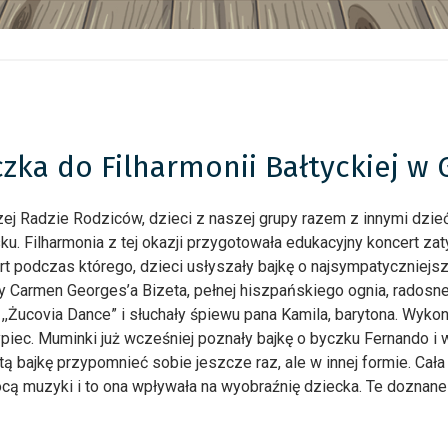
czka do Filharmonii Bałtyckiej w
szej Radzie Rodziców, dzieci z naszej grupy razem z innymi dzi
sku. Filharmonia z tej okazji przygotowała edukacyjny koncert zat
rt podczas którego, dzieci usłyszały bajkę o najsympatyczniej
y Carmen Georges’a Bizeta, pełnej hiszpańskiego ognia, radosneg
 ,,Żucovia Dance” i słuchały śpiewu pana Kamila, barytona. Wy
ypiec. Muminki już wcześniej poznały bajkę o byczku Fernando i w
 tą bajkę przypomnieć sobie jeszcze raz, ale w innej formie. Cał
ą muzyki i to ona wpływała na wyobraźnię dziecka. Te doznane 