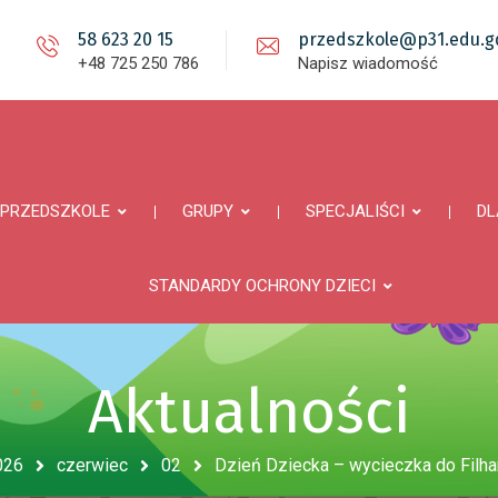
58 623 20 15
przedszkole@p31.edu.gd
+48 725 250 786
Napisz wiadomość
PRZEDSZKOLE
GRUPY
SPECJALIŚCI
DL
STANDARDY OCHRONY DZIECI
Aktualności
026
czerwiec
02
Dzień Dziecka – wycieczka do Filha