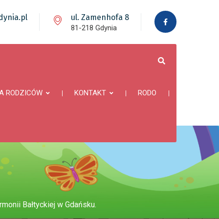
ynia.pl
ul. Zamenhofa 8
81-218 Gdynia
A RODZICÓW
KONTAKT
RODO
rmonii Bałtyckiej w Gdańsku.