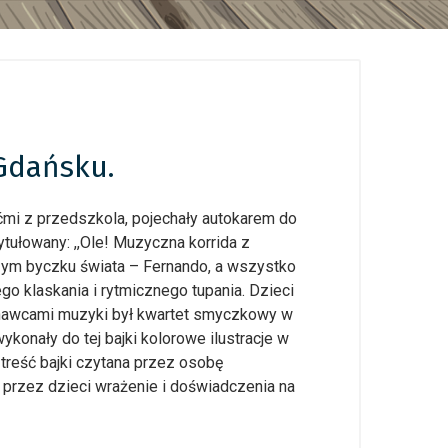
 Gdańsku.
ećmi z przedszkola, pojechały autokarem do
ytułowany: ,,Ole! Muzyczna korrida z
szym byczku świata – Fernando, a wszystko
o klaskania i rytmicznego tupania. Dzieci
konawcami muzyki był kwartet smyczkowy w
ykonały do tej bajki kolorowe ilustracje w
a treść bajki czytana przez osobę
przez dzieci wrażenie i doświadczenia na