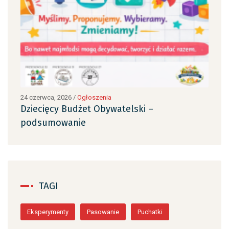
24 czerwca, 2026
/
Ogłoszenia
24 c
Dziecięcy Budżet Obywatelski –
Dzi
podsumowanie
po
TAGI
Eksperymenty
Pasowanie
Puchatki