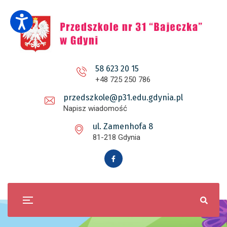
58 623 20 15
+48 725 250 786
przedszkole@p31.edu.gdynia.pl
Napisz wiadomość
ul. Zamenhofa 8
81-218 Gdynia