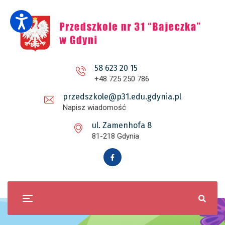
58 623 20 15
+48 725 250 786
przedszkole@p31.edu.gdynia.pl
Napisz wiadomość
ul. Zamenhofa 8
81-218 Gdynia