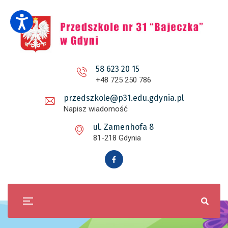
58 623 20 15
+48 725 250 786
przedszkole@p31.edu.gdynia.pl
Napisz wiadomość
ul. Zamenhofa 8
81-218 Gdynia