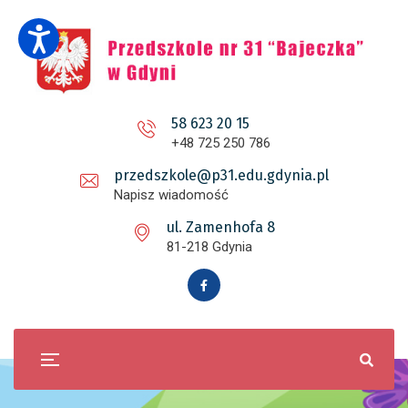
58 623 20 15
+48 725 250 786
przedszkole@p31.edu.gdynia.pl
Napisz wiadomość
ul. Zamenhofa 8
81-218 Gdynia