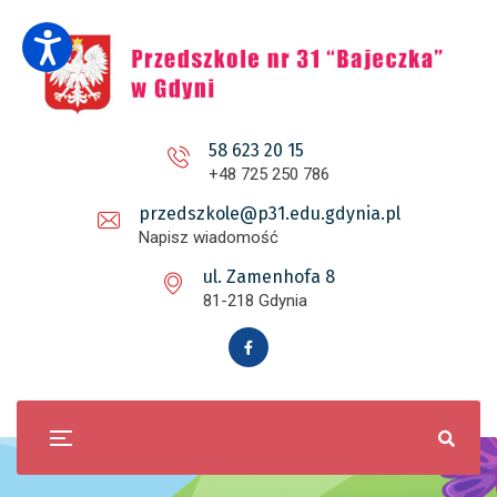
58 623 20 15
+48 725 250 786
przedszkole@p31.edu.gdynia.pl
Napisz wiadomość
ul. Zamenhofa 8
81-218 Gdynia