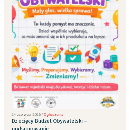
24 czerwca, 2026
/
Ogłoszenia
24 c
Dziecięcy Budżet Obywatelski –
Dzi
podsumowanie
po