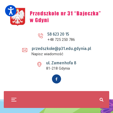
58 623 20 15
+48 725 250 786
przedszkole@p31.edu.gdynia.pl
Napisz wiadomość
ul. Zamenhofa 8
81-218 Gdynia