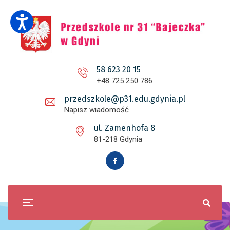
58 623 20 15
+48 725 250 786
przedszkole@p31.edu.gdynia.pl
Napisz wiadomość
ul. Zamenhofa 8
81-218 Gdynia