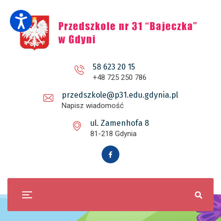
58 623 20 15
+48 725 250 786
przedszkole@p31.edu.gdynia.pl
Napisz wiadomość
ul. Zamenhofa 8
81-218 Gdynia