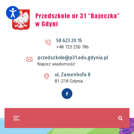
58 623 20 15
+48 725 250 786
przedszkole@p31.edu.gdynia.pl
Napisz wiadomość
ul. Zamenhofa 8
81-218 Gdynia