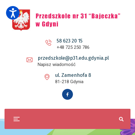
58 623 20 15
+48 725 250 786
przedszkole@p31.edu.gdynia.pl
Napisz wiadomość
ul. Zamenhofa 8
81-218 Gdynia