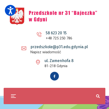
58 623 20 15
+48 725 250 786
przedszkole@p31.edu.gdynia.pl
Napisz wiadomość
ul. Zamenhofa 8
81-218 Gdynia