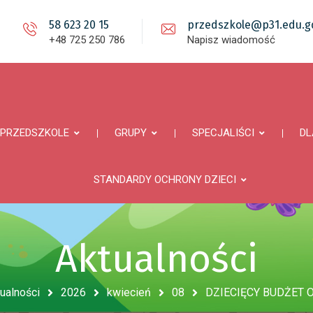
58 623 20 15
przedszkole@p31.edu.gd
+48 725 250 786
Napisz wiadomość
PRZEDSZKOLE
GRUPY
SPECJALIŚCI
DL
STANDARDY OCHRONY DZIECI
Aktualności
ualności
2026
kwiecień
08
DZIECIĘCY BUDŻET 