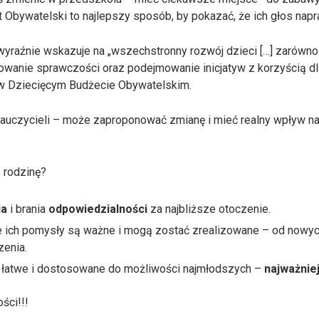
 Obywatelski to najlepszy sposób, by pokazać, że ich głos nap
e wskazuje na „wszechstronny rozwój dzieci […] zarówno jako
owanie sprawczości oraz podejmowanie inicjatyw z korzyścią dla
w Dziecięcym Budżecie Obywatelskim.
nauczycieli – może zaproponować zmianę i mieć realny wpływ na
 rodzinę?
ia
i brania
odpowiedzialności
za najbliższe otoczenie.
 że ich pomysły są ważne i mogą zostać zrealizowane – od nowy
zenia.
t łatwe i dostosowane do możliwości najmłodszych –
najważnie
ści!!!