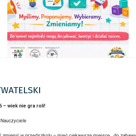
YWATELSKI
– wiek nie gra roli!
 Nauczyciele
oś zmienić w przedszkolu – mieć ciekawsze miejsce do zabawy