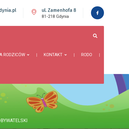
ynia.pl
ul. Zamenhofa 8
81-218 Gdynia
A RODZICÓW
KONTAKT
RODO
OBYWATELSKI