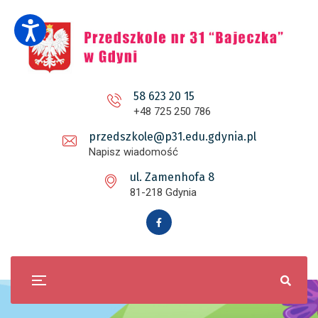
58 623 20 15
+48 725 250 786
przedszkole@p31.edu.gdynia.pl
Napisz wiadomość
ul. Zamenhofa 8
81-218 Gdynia