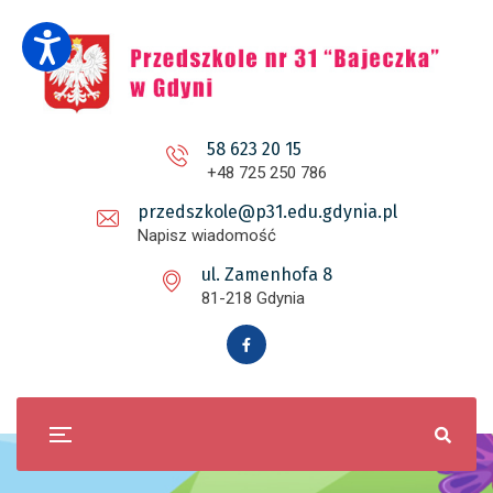
58 623 20 15
+48 725 250 786
przedszkole@p31.edu.gdynia.pl
Napisz wiadomość
ul. Zamenhofa 8
81-218 Gdynia