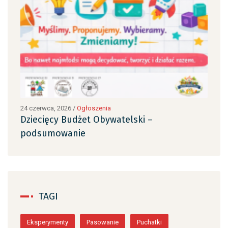
24 czerwca, 2026
/
Ogłoszenia
24 c
Dziecięcy Budżet Obywatelski –
Dzi
podsumowanie
po
TAGI
Eksperymenty
Pasowanie
Puchatki