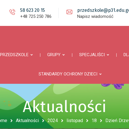
58 623 20 15
przedszkole@p31.edu.gd
+48 725 250 786
Napisz wiadomość
PRZEDSZKOLE
GRUPY
SPECJALIŚCI
DL
STANDARDY OCHRONY DZIECI
Aktualności
ome
Aktualności
2024
listopad
18
Dzień Drz