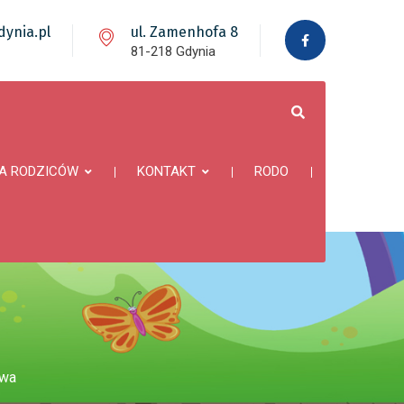
ynia.pl
ul. Zamenhofa 8
81-218 Gdynia
A RODZICÓW
KONTAKT
RODO
ewa