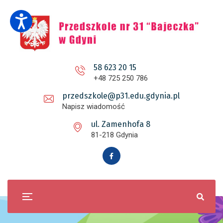
58 623 20 15
+48 725 250 786
przedszkole@p31.edu.gdynia.pl
Napisz wiadomość
ul. Zamenhofa 8
81-218 Gdynia