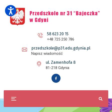
58 623 20 15
+48 725 250 786
przedszkole@p31.edu.gdynia.pl
Napisz wiadomość
ul. Zamenhofa 8
81-218 Gdynia