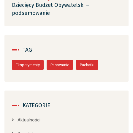
Dziecięcy Budżet Obywatelski –
Dzi
podsumowanie
po
TAGI
Eksperymenty
Pasowanie
Puchatki
KATEGORIE
Aktualności