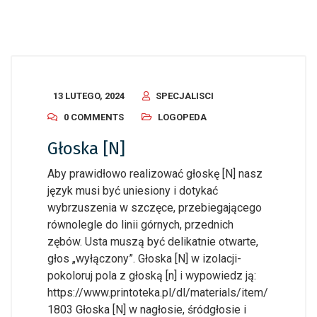
13 LUTEGO, 2024
SPECJALISCI
0 COMMENTS
LOGOPEDA
Głoska [N]
Aby prawidłowo realizować głoskę [N] nasz
język musi być uniesiony i dotykać
wybrzuszenia w szczęce, przebiegającego
równolegle do linii górnych, przednich
zębów. Usta muszą być delikatnie otwarte,
głos „wyłączony”. Głoska [N] w izolacji-
pokoloruj pola z głoską [n] i wypowiedz ją:
https://www.printoteka.pl/dl/materials/item/
1803 Głoska [N] w nagłosie, śródgłosie i