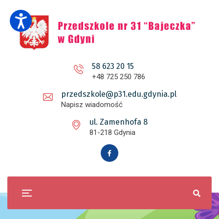
58 623 20 15
+48 725 250 786
przedszkole@p31.edu.gdynia.pl
Napisz wiadomość
ul. Zamenhofa 8
81-218 Gdynia