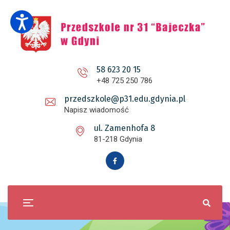
58 623 20 15
+48 725 250 786
przedszkole@p31.edu.gdynia.pl
Napisz wiadomość
ul. Zamenhofa 8
81-218 Gdynia