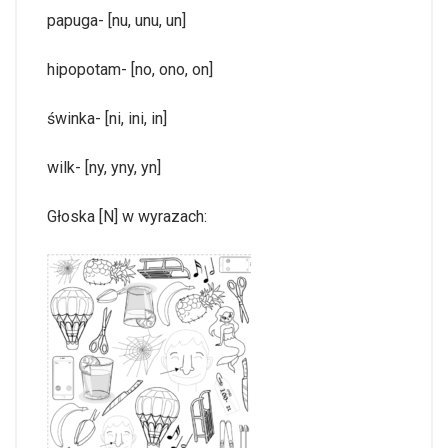
papuga- [nu, unu, un]
hipopotam- [no, ono, on]
świnka- [ni, ini, in]
wilk- [ny, yny, yn]
Głoska [N] w wyrazach: