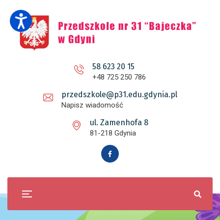
58 623 20 15
+48 725 250 786
przedszkole@p31.edu.gdynia.pl
Napisz wiadomość
ul. Zamenhofa 8
81-218 Gdynia