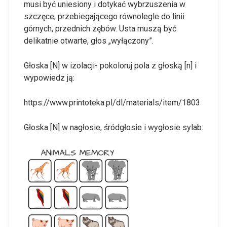
musi być uniesiony i dotykać wybrzuszenia w
szczęce, przebiegającego równolegle do linii
górnych, przednich zębów. Usta muszą być
delikatnie otwarte, głos „wyłączony”.
Głoska [N] w izolacji- pokoloruj pola z głoską [n] i
wypowiedz ją:
https://www.printoteka.pl/dl/materials/item/1803
Głoska [N] w nagłosie, śródgłosie i wygłosie sylab: