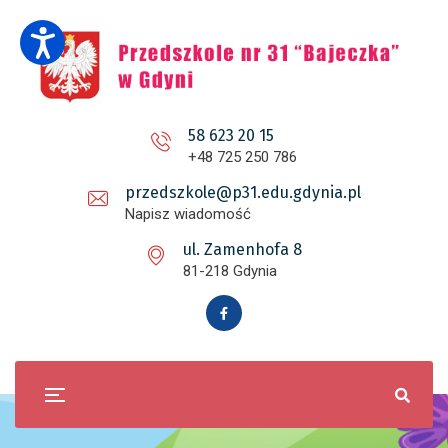
58 623 20 15
+48 725 250 786
przedszkole@p31.edu.gdynia.pl
Napisz wiadomość
ul. Zamenhofa 8
81-218 Gdynia