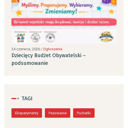
24 czerwca, 2026
/
Ogłoszenia
24 c
Dziecięcy Budżet Obywatelski –
Dzi
podsumowanie
po
TAGI
Eksperymenty
Pasowanie
Puchatki