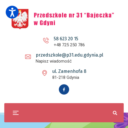
58 623 20 15
+48 725 250 786
przedszkole@p31.edu.gdynia.pl
Napisz wiadomość
ul. Zamenhofa 8
81-218 Gdynia