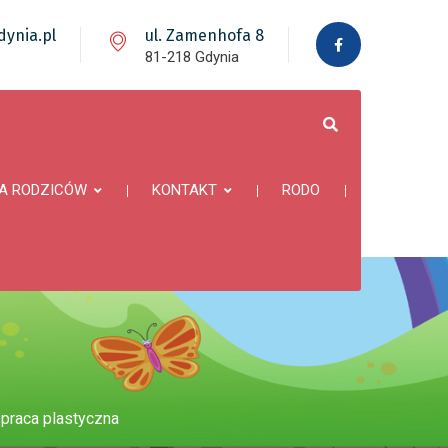
ynia.pl
ul. Zamenhofa 8
81-218 Gdynia
A RODZICÓW
KONTAKT
RODO
praca plastyczna