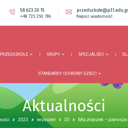
58 623 20 15
przedszkole@p31.edu.gd
+48 725 250 786
Napisz wiadomość
PRZEDSZKOLE
GRUPY
SPECJALIŚCI
DL
STANDARDY OCHRONY DZIECI
Aktualności
ności
2023
wrzesień
20
Mój znaczek – pierwsza 