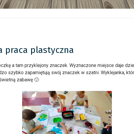
a praca plastyczna
eczkę a tam przyklejony znaczek. Wyznaczone miejsce daje dz
zo szybko zapamiętują swój znaczek w szatni. Wyklejanka, którą
 świetną zabawę 🙂