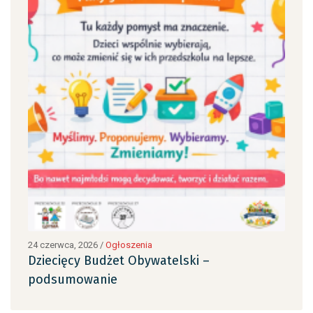
24 czerwca, 2026
/
Ogłoszenia
24 c
Dziecięcy Budżet Obywatelski –
Dzi
podsumowanie
po