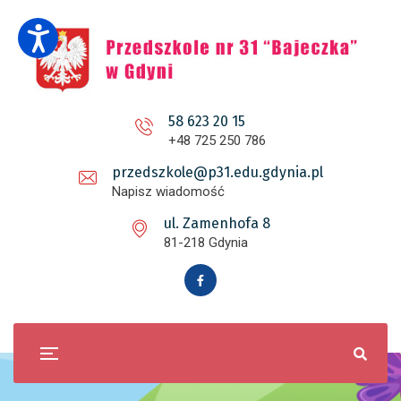
58 623 20 15
+48 725 250 786
przedszkole@p31.edu.gdynia.pl
Napisz wiadomość
ul. Zamenhofa 8
81-218 Gdynia