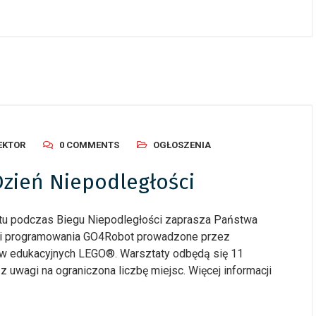
, 2026
/
Ogłoszenia
24 czerwca, 2026
/
Ogłoszenia
cy Budżet Obywatelski –
Dziecięcy Budżet Obywatels
owanie
podsumowanie
EKTOR
0 COMMENTS
OGŁOSZENIA
Dzień Niepodległości
tu podczas Biegu Niepodległości zaprasza Państwa
ki i programowania GO4Robot prowadzone przez
ów edukacyjnych LEGO®. Warsztaty odbędą się 11
z uwagi na ograniczona liczbę miejsc. Więcej informacji