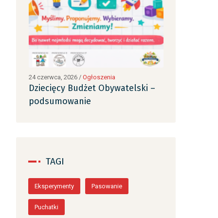
24 czerwca, 2026
/
Ogłoszenia
24 czerwca, 2026
ki –
Dziecięcy Budżet Obywatelski –
Dziecięcy B
podsumowanie
podsumowa
TAGI
Eksperymenty
Pasowanie
Puchatki