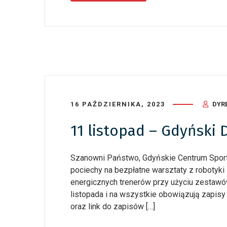
24 czerwca
Dziecię
podsum
16 PAŹDZIERNIKA, 2023
DYR
11 listopad – Gdyński 
Szanowni Państwo, Gdyńskie Centrum Spor
pociechy na bezpłatne warsztaty z roboty
energicznych trenerów przy użyciu zestaw
listopada i na wszystkie obowiązują zapisy 
oraz link do zapisów […]