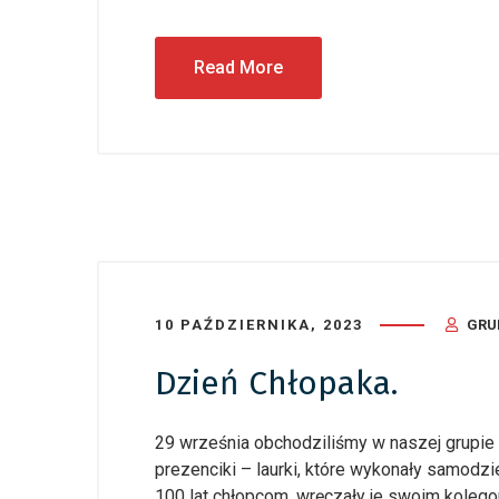
Read More
10 PAŹDZIERNIKA, 2023
GRU
Dzień Chłopaka.
29 września obchodziliśmy w naszej grupie
prezenciki – laurki, które wykonały samodz
100 lat chłopcom, wręczały je swoim koleg