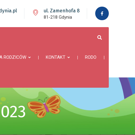
ynia.pl
ul. Zamenhofa 8
81-218 Gdynia
A RODZICÓW
KONTAKT
RODO
2023