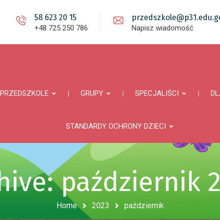
58 623 20 15
przedszkole@p31.edu.gd
+48 725 250 786
Napisz wiadomość
PRZEDSZKOLE
GRUPY
SPECJALIŚCI
DL
STANDARDY OCHRONY DZIECI
hive: październik 
Home
2023
październik