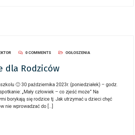
EKTOR
0 COMMENTS
OGŁOSZENIA
ie dla Rodziców
kolu 🙂 30 października 2023r. (poniedziałek) – godz.
potkanie: „Mały człowiek – co zjeść może” Na
i borykają się rodzice tj: Jak utrzymać u dzieci chęć
ów nie wprowadzać do […]