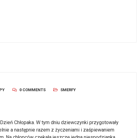
PY
0 COMMENTS
SMERFY
 Dzień Chłopaka. W tym dniu dziewczynki przygotowały
ielnie a następnie razem z życzeniami i zaśpiewaniem
om. Na chłopców czekała jeszcze jedna niespodzianka