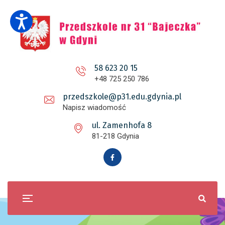
58 623 20 15
+48 725 250 786
przedszkole@p31.edu.gdynia.pl
Napisz wiadomość
ul. Zamenhofa 8
81-218 Gdynia