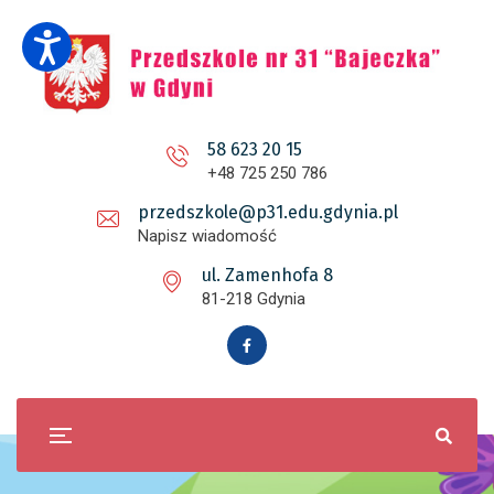
58 623 20 15
+48 725 250 786
przedszkole@p31.edu.gdynia.pl
Napisz wiadomość
ul. Zamenhofa 8
81-218 Gdynia